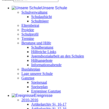
Unsere Schule
Schulverwaltung
Schulaufsicht
Schulträger
Elternbeirat
Projekte
Schulprofil
Termine
Beratung und Hilfe
Schulberatung
Hilfreiche Links
Jugendsozialarbeit an den Schulen
Hilfsangebote
Informationsabende
Busfahrplan
Lage unserer Schule
Ganztag
Speisesaal
Speiseplan
Ereignisse Ganztag
Ereignisse
2010-2016
Artikelarchiv Sj. 16-17
Artikelarchiv Sj. 15-16