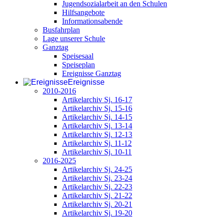
Jugendsozialarbeit an den Schulen
Hilfsangebote
Informationsabende
Busfahrplan
Lage unserer Schule
Ganztag
Speisesaal
Speiseplan
Ereignisse Ganztag
Ereignisse
2010-2016
Artikelarchiv Sj. 16-17
Artikelarchiv Sj. 15-16
Artikelarchiv Sj. 14-15
Artikelarchiv Sj. 13-14
Artikelarchiv Sj. 12-13
Artikelarchiv Sj. 11-12
Artikelarchiv Sj. 10-11
2016-2025
Artikelarchiv Sj. 24-25
Artikelarchiv Sj. 23-24
Artikelarchiv Sj. 22-23
Artikelarchiv Sj. 21-22
Artikelarchiv Sj. 20-21
Artikelarchiv Sj. 19-20