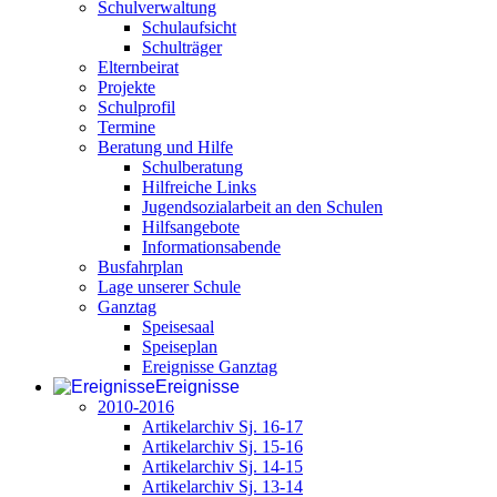
Schulverwaltung
Schulaufsicht
Schulträger
Elternbeirat
Projekte
Schulprofil
Termine
Beratung und Hilfe
Schulberatung
Hilfreiche Links
Jugendsozialarbeit an den Schulen
Hilfsangebote
Informationsabende
Busfahrplan
Lage unserer Schule
Ganztag
Speisesaal
Speiseplan
Ereignisse Ganztag
Ereignisse
2010-2016
Artikelarchiv Sj. 16-17
Artikelarchiv Sj. 15-16
Artikelarchiv Sj. 14-15
Artikelarchiv Sj. 13-14