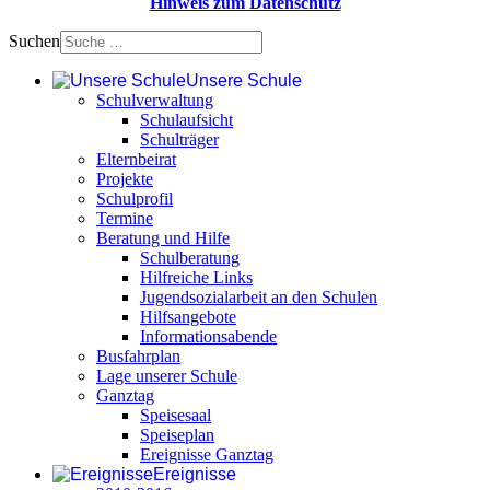
Hinweis zum Datenschutz
Suchen
Unsere Schule
Schulverwaltung
Schulaufsicht
Schulträger
Elternbeirat
Projekte
Schulprofil
Termine
Beratung und Hilfe
Schulberatung
Hilfreiche Links
Jugendsozialarbeit an den Schulen
Hilfsangebote
Informationsabende
Busfahrplan
Lage unserer Schule
Ganztag
Speisesaal
Speiseplan
Ereignisse Ganztag
Ereignisse